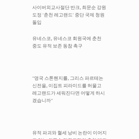
사이버외교사절단 반크
,
최문순 강원
도정
‘
춘천 레고랜드
‘
중단 국제 청원
돌입
유네스코
,
유네스코 회원국에 춘천
중도 유적 보존 동참 촉구
“영국 스톤헨지를, 그리스 파르테논
신전을, 이집트 피라미드를 허물고
레고랜드가 세워진다면 어떻게 하시
겠습니까”
유적 파괴와 혈세 낭비 논란이 이어지